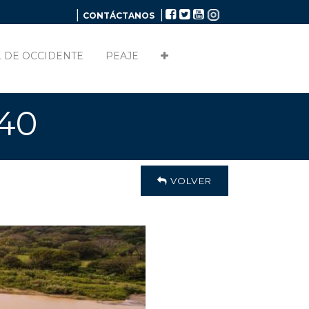
|
|
CONTÁCTANOS
 DE OCCIDENTE
PEAJE
#40
VOLVER
2