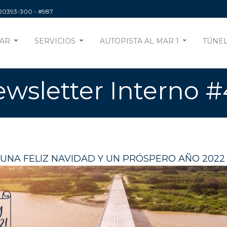
220393-300
- #987
AR
SERVICIOS
AUTOPISTA AL MAR 1
TÚNEL
wsletter Interno 
UNA FELIZ NAVIDAD Y UN PRÓSPERO AÑO 202