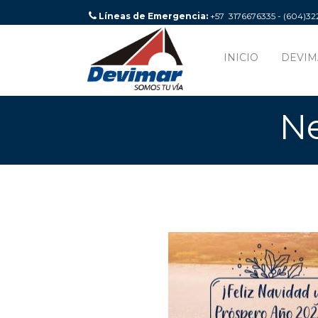
Líneas de Emergencia:
+57 3176676335 - (604)3
INICIO
DEVIM
Ne