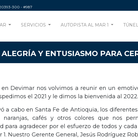
220393-300
- #987
AR
SERVICIOS
AUTOPISTA AL MAR 1
TÚNEL
 ALEGRÍA Y ENTUSIASMO PARA CE
 en Devimar nos volvimos a reunir en un emotivo 
pedimos el 2021 y le dimos la bienvenida al 2022
vó a cabo en Santa Fe de Antioquia, los diferentes
os, naranjas, cafés y otros colores que nos per
 para agradecer por el esfuerzo de todos y cada
r 1. Nuestro Gerente General, Jesús Rodríguez Ro