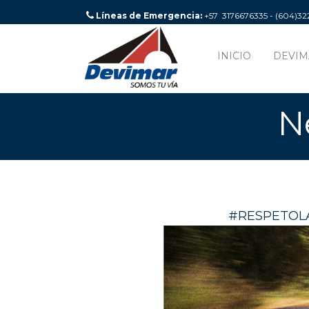
Líneas de Emergencia:
+57 3176676335 - (604)3
INICIO
DEVIM
N
#RESPETOLA