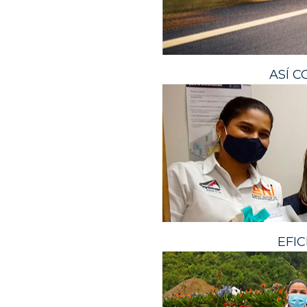
ASÍ 
EFI