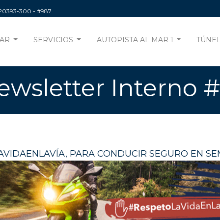
220393-300
- #987
AR
SERVICIOS
AUTOPISTA AL MAR 1
TÚNEL
ewsletter Interno #
VIDAENLAVÍA, PARA CONDUCIR SEGURO EN S