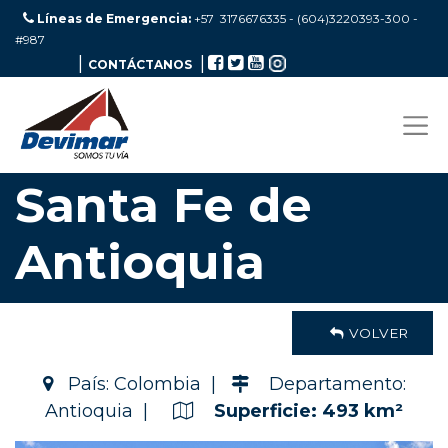
Líneas de Emergencia:
+57 3176676335 - (604)3220393-300
-
#987
|
|
CONTÁCTANOS
Santa Fe de
Antioquia
VOLVER
País: Colombia |
Departamento:
Antioquia |
Superficie: 493 km²