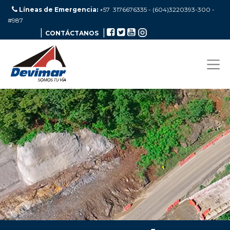
Líneas de Emergencia:
+57 3176676335 - (604)3220393-300
-
#987
|
|
CONTÁCTANOS