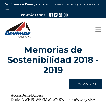
Líneas de Emergencia:
+57 3176676335 - (604)3220393-300
-
#987
|
|
CONTÁCTANOS
Memorias de
Sostenibilidad 2018 -
2019
VOLVER