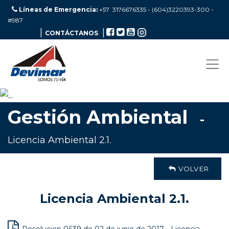
Líneas de Emergencia:
+57 3176676335 - (604)3220393-300
-
#987
|
|
CONTÁCTANOS
Gestión Ambiental
-
Licencia Ambiental 2.1.
VOLVER
Licencia Ambiental 2.1.