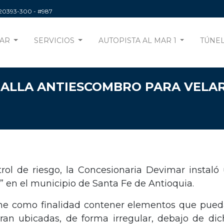
220393-300
- #987
AR
SERVICIOS
AUTOPISTA AL MAR 1
TÚNEL
MALLA ANTIESCOMBRO PARA VELAR
ol de riesgo, la Concesionaria Devimar instaló
” en el municipio de Santa Fe de Antioquia.
iene como finalidad contener elementos que pued
ran ubicadas, de forma irregular, debajo de dic