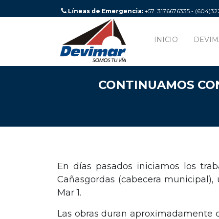
Líneas de Emergencia:
+57 3176676335 - (604)3
INICIO
DEVIM
CONTINUAMOS CON 
En días pasados iniciamos los tra
Cañasgordas (cabecera municipal), 
Mar 1.
Las obras duran aproximadamente oc