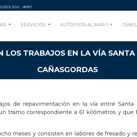
220393-300
- #987
AR
SERVICIOS
AUTOPISTA AL MAR 1
TÚNEL
LOS TRABAJOS EN LA VÍA SANTA 
CAÑASGORDAS
bajos de repavimentación en la vía entre Santa 
un tramo correspondiente a 61 kilómetros y que h
ho meses y consisten en labores de fresado y rep