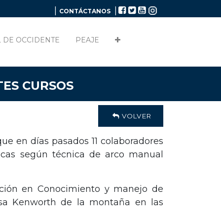
|
|
CONTÁCTANOS
 DE OCCIDENTE
PEAJE
TES CURSOS
VOLVER
que en días pasados 11 colaboradores
licas según técnica de arco manual
cación en Conocimiento y manejo de
esa Kenworth de la montaña en las