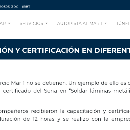
220393-300
- #987
AR
SERVICIOS
AUTOPISTA AL MAR 1
TÚNEL
IÓN Y CERTIFICACIÓN EN DIFEREN
rcio Mar 1 no se detienen. Un ejemplo de ello es 
el certificado del Sena en “Soldar láminas metá
ompañeros recibieron la capacitación y certifi
duración de 12 horas y se realizó con la empr