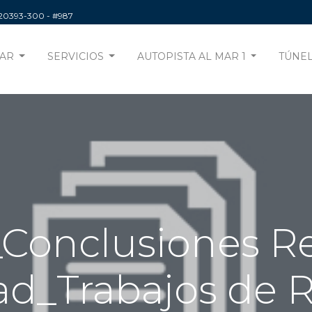
220393-300
- #987
AR
SERVICIOS
AUTOPISTA AL MAR 1
TÚNEL
_Conclusiones Re
_Trabajos de R