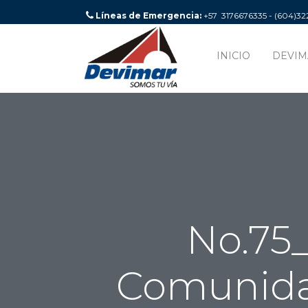
Líneas de Emergencia:
+57 3176676335 - (604)3
INICIO
DEVIM
No.75
Comunidad