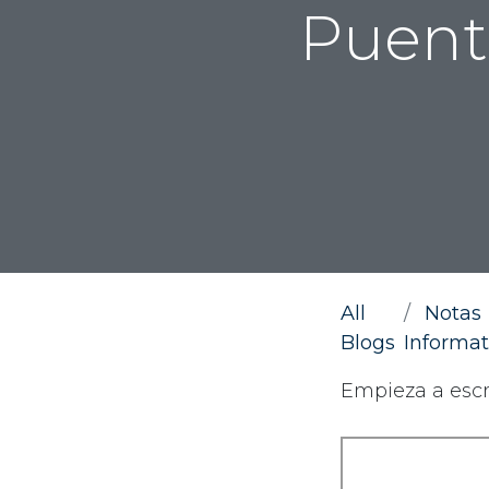
Puent
All
Notas
Blogs
Informat
Empieza a escrib