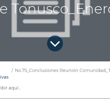
e Tonusco_Ener
No.75_Conclusiones Reunión Comunidad_Trabajos de Reparación Puent
ivas
ir aquí...