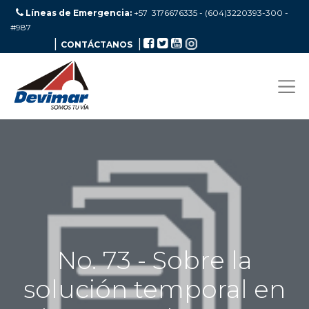
Líneas de Emergencia:
+57 3176676335 - (604)3220393-300
-
#987
|
|
CONTÁCTANOS
No. 73 - Sobre la
solución temporal en