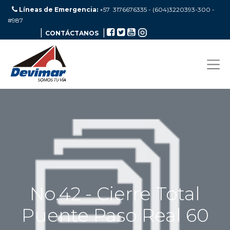
Líneas de Emergencia:
+57 3176676335 - (604)3220393-300
-
#987
|
|
CONTÁCTANOS
No.42 - Cierre Total
Puente Paso Real 60