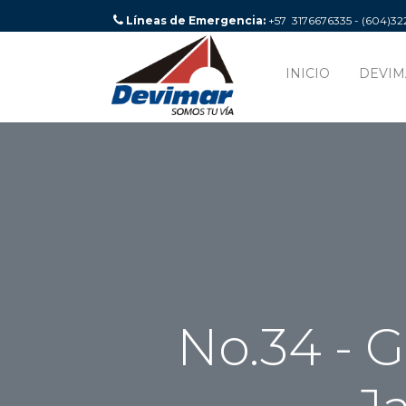
Líneas de Emergencia:
+57 3176676335 - (604)3
INICIO
DEVIM
No.34 - G