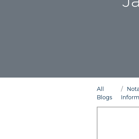
J
All
Not
Blogs
Inform