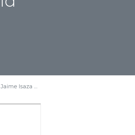
id
e Isaza Cadavid