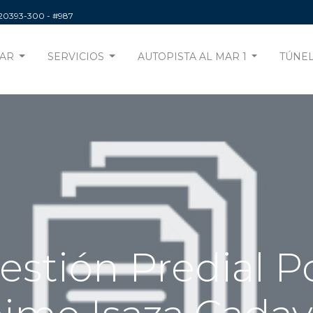
220393-300
- #987
AR
SERVICIOS
AUTOPISTA AL MAR 1
TÚNEL
estión Predial P