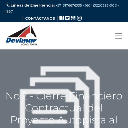
Líneas de Emergencia:
+57 3176676335 - (604)3220393-300
-
#987
|
|
CONTÁCTANOS
No.2 - Cierre Financiero
Contractual del
Proyecto Autopista al