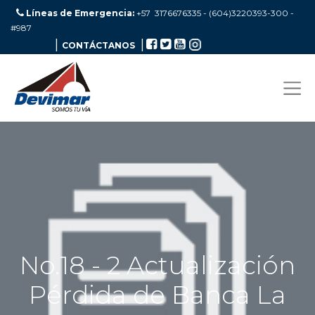
Líneas de Emergencia:
+57 3176676335 - (604)3220393-300
-
#987
|
|
CONTÁCTANOS
No.18 - 2 Actualización
Pérdida de Banca La