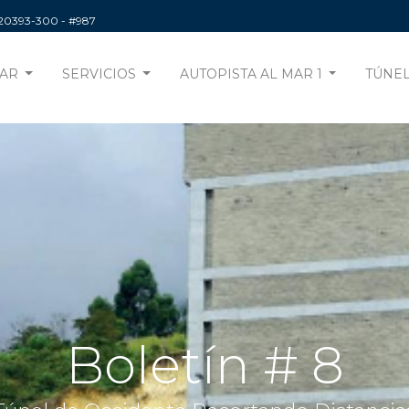
220393-300
- #987
AR
SERVICIOS
AUTOPISTA AL MAR 1
TÚNEL
Boletín # 8