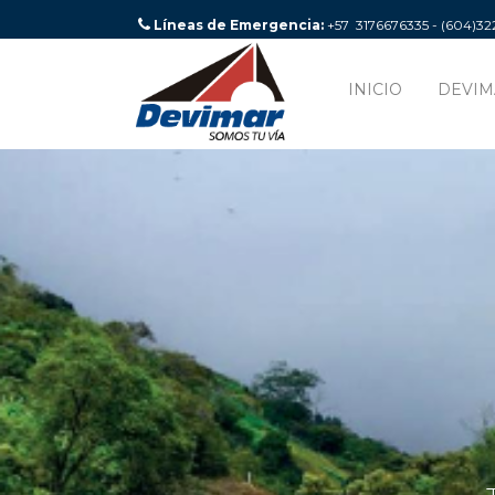
Líneas de Emergencia:
+57 3176676335 - (604)3
INICIO
DEVIM