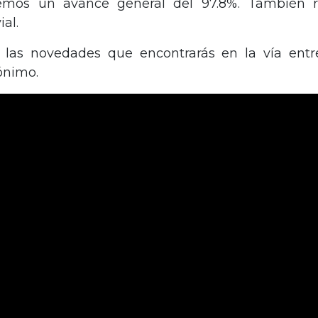
emos un avance general del 97.8%. También r
ial.
 las novedades que encontrarás en la vía entre
ónimo.