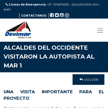
Líneas de Emergencia:
+57 3176676335 - (604)3220393-300
-
#987
|
|
CONTÁCTANOS
ALCALDES DEL OCCIDENTE
VISITARON LA AUTOPISTA AL
MAR 1
VOLVER
UNA VISITA IMPORTANTE PARA EL
PROYECTO