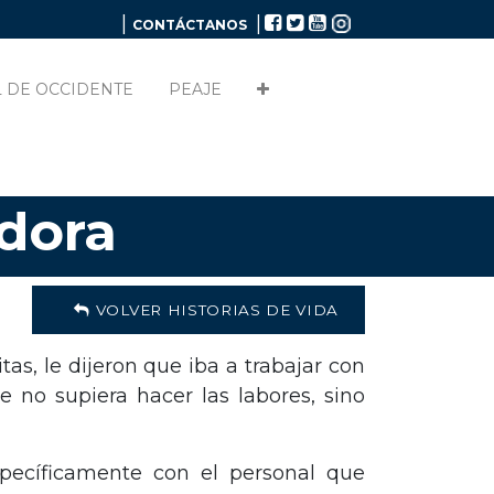
|
|
CONTÁCTANOS
 DE OCCIDENTE
PEAJE
dora
VOLVER HISTORIAS DE VIDA
as, le dijeron que iba a trabajar con
 no supiera hacer las labores, sino
specíficamente con el personal que