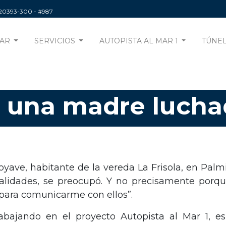
220393-300
- #987
AR
SERVICIOS
AUTOPISTA AL MAR 1
TÚNEL
, una madre lucha
ve, habitante de la vereda La Frisola, en Palmit
lidades, se preocupó. Y no precisamente porque
para comunicarme con ellos”.
bajando en el proyecto Autopista al Mar 1, e