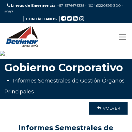
Líneas de Emergencia:
+57 3176676335 - (604)3220393-300
-
#987
|
|
CONTÁCTANOS
Gobierno Corporativo
-
Informes Semestrales de Gestión Órganos
Principales
VOLVER
Informes Semestrales de