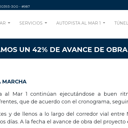
220393-300
- #987
AR
SERVICIOS
AUTOPISTA AL MAR 1
TÚNEL
AMOS UN 42% DE AVANCE DE OBRA
A MARCHA
ta al Mar 1 continúan ejecutándose a buen rit
 frentes, que de acuerdo con el cronograma, segu
s y de llenos a lo largo del corredor vial entre
os días. A la fecha el avance de obra del proyecto 