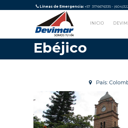
Líneas de Emergencia:
+57 3176676335 - (604)3
INICIO
DEVIM
Ebéjico
País: Colom