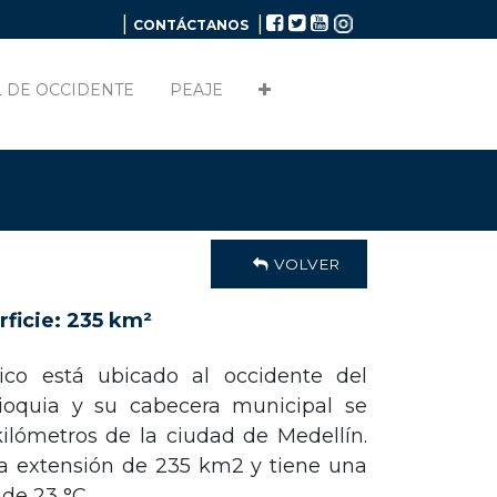
|
|
CONTÁCTANOS
 DE OCCIDENTE
PEAJE
VOLVER
ficie: 235 km²
ico está ubicado al occidente del
oquia y su cabecera municipal se
ilómetros de la ciudad de Medellín.
a extensión de 235 km2 y tiene una
de 23 °C.