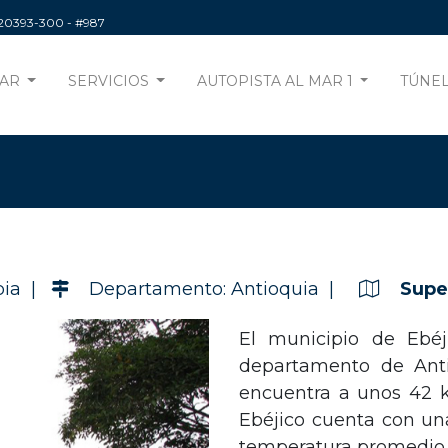
220393-300
- #987
AR
SERVICIOS
AUTOPISTA AL MAR 1
TÚNEL
bia |
Departamento: Antioquia |
Super
El municipio de Ebéj
departamento de Anti
encuentra a unos 42 k
Ebéjico cuenta con un
temperatura promedio 