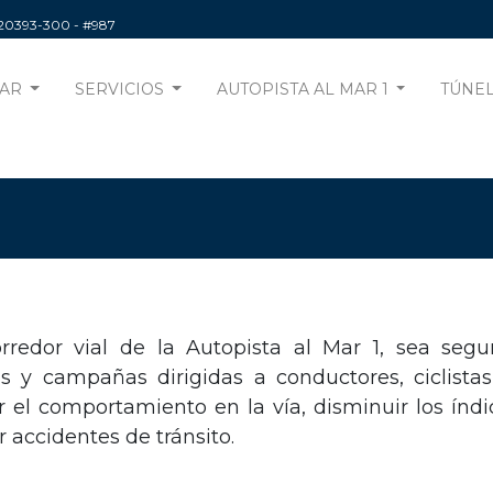
220393-300
- #987
AR
SERVICIOS
AUTOPISTA AL MAR 1
TÚNEL
edor vial de la Autopista al Mar 1, sea segur
 y campañas dirigidas a conductores, ciclistas
r el comportamiento en la vía, disminuir los índ
accidentes de tránsito.